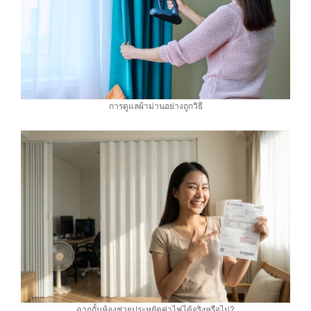
การดูแลผ้าม่านอย่างถูกวิธี
ฉากกั้นห้องช่วยประหยัดค่าไฟได้จริงหรือไม่?