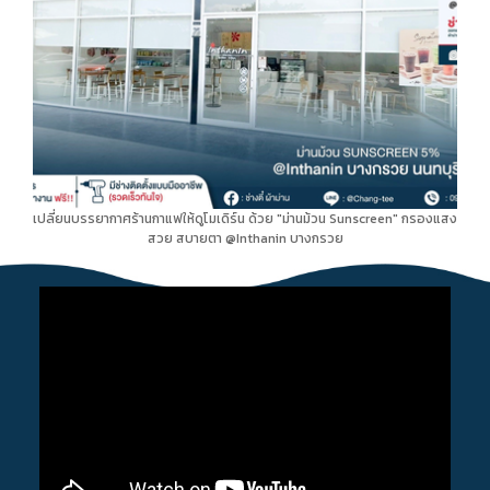
เปลี่ยนบรรยากาศร้านกาแฟให้ดูโมเดิร์น ด้วย "ม่านม้วน Sunscreen" กรองแสง
สวย สบายตา @Inthanin บางกรวย