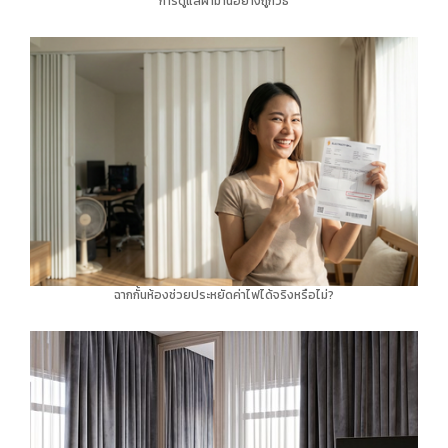
การดูแลผ้าม่านอย่างถูกวิธี
ฉากกั้นห้องช่วยประหยัดค่าไฟได้จริงหรือไม่?